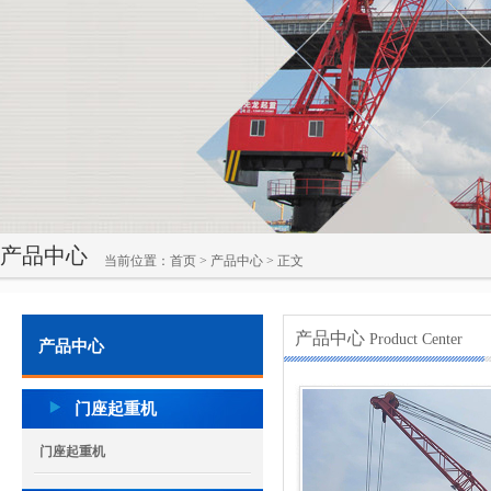
产品中心
当前位置：
首页
>
产品中心
> 正文
产品中心
Product Center
产品中心
门座起重机
门座起重机