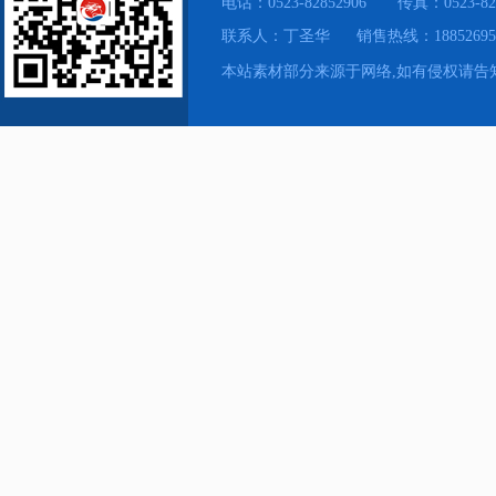
电话：0523-82852906 传真：0523-8285
联系人：丁圣华 销售热线：18852695888
本站素材部分来源于网络,如有侵权请告